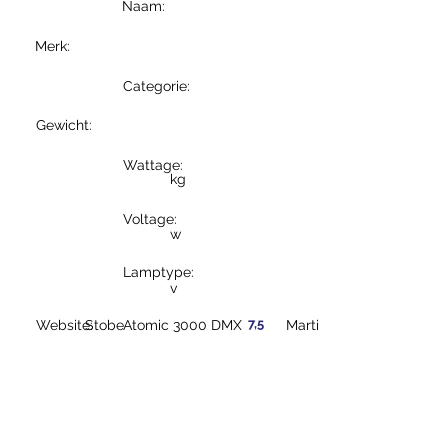
Naam:
Merk:
Categorie:
Gewicht:
Wattage:
kg
Voltage:
w
Lamptype:
v
7,5
Website:
Stobe
Atomic 3000 DMX
Martin
Kg
2000
w
230
v
Xenon
https://www.martin.c