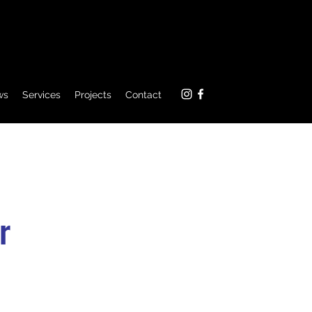
ws
Services
Projects
Contact
r