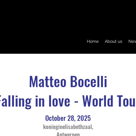
Home
About us
Ne
Matteo Bocelli
Falling in love - World Tou
October 28, 2025
koninginelisabethzaal,
Antwerpen