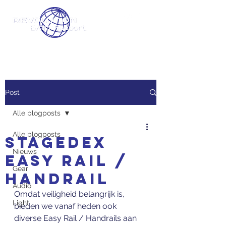
Your Touring Partner
Post
Alle blogposts
Alle blogposts
Stagedex
Nieuws
Easy Rail /
Gear
Handrail
Audio
Omdat veiligheid belangrijk is, 
Light
bieden we vanaf heden ook 
diverse Easy Rail / Handrails aan 